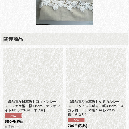
関連商品
【高品質な日本製】コットンレー
【高品質な日本製】ケミカルレー
ス スカラ柄 幅1.6cm オフホワ
ス コットン生成り 幅3.6cm ス
イト1m
[
72304 オフ白
]
カラ柄 日本製１ｍ
[
72273
綿 きなり
]
580
円
(税込)
700
円
(税込)
在庫数 1点