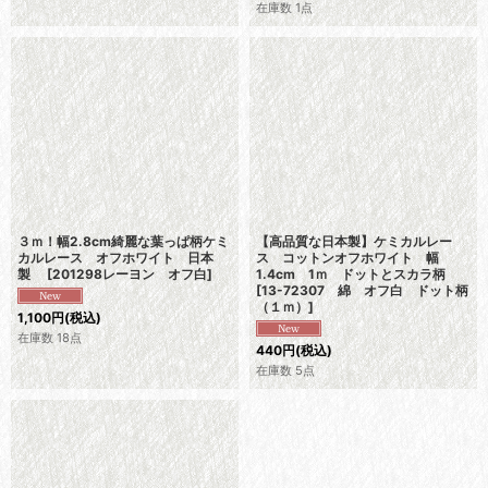
在庫数 1点
３ｍ！幅2.8cm綺麗な葉っぱ柄ケミ
【高品質な日本製】ケミカルレー
カルレース オフホワイト 日本
ス コットンオフホワイト 幅
製
[
201298レーヨン オフ白
]
1.4cm 1ｍ ドットとスカラ柄
[
13-72307 綿 オフ白 ドット柄
（１ｍ）
]
1,100
円
(税込)
在庫数 18点
440
円
(税込)
在庫数 5点