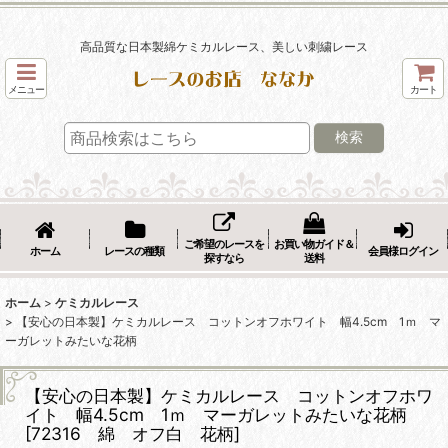
高品質な日本製綿ケミカルレース、美しい刺繍レース
メニュー
カート
検索
ご希望のレースを
お買い物ガイド＆
ホーム
レースの種類
会員様ログイン
探すなら
送料
ホーム
>
ケミカルレース
>
【安心の日本製】ケミカルレース コットンオフホワイト 幅4.5cm 1ｍ マ
ーガレットみたいな花柄
【安心の日本製】ケミカルレース コットンオフホワ
イト 幅4.5cm 1ｍ マーガレットみたいな花柄
[
72316 綿 オフ白 花柄
]