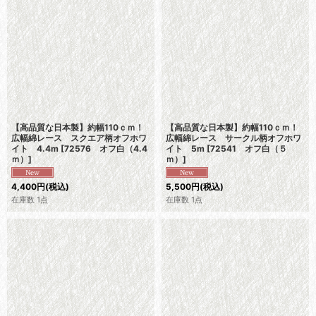
【高品質な日本製】約幅110ｃｍ！
【高品質な日本製】約幅110ｃｍ！
広幅綿レース スクエア柄オフホワ
広幅綿レース サークル柄オフホワ
イト 4.4m
[
72576 オフ白（4.4
イト 5m
[
72541 オフ白（５
ｍ）
]
ｍ）
]
4,400
円
(税込)
5,500
円
(税込)
在庫数 1点
在庫数 1点