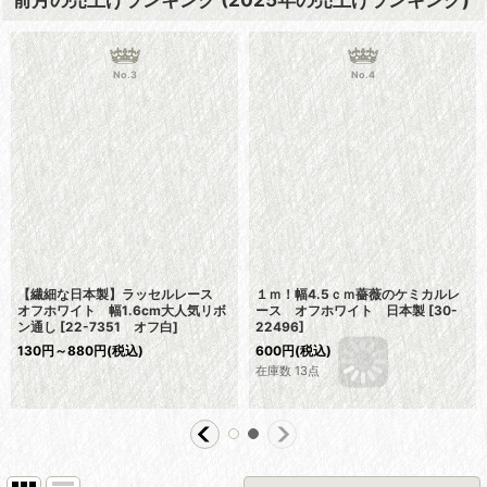
No.3
No.4
【繊細な日本製】ラッセルレース
１ｍ！幅4.5ｃｍ薔薇のケミカルレ
オフホワイト 幅1.6cm大人気リボ
ース オフホワイト 日本製
[
30-
ン通し
[
22-7351 オフ白
]
22496
]
130
円
～880
円
(税込)
600
円
(税込)
在庫数 13点