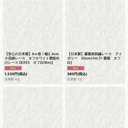
【安心の日本製】6ｍ巻！幅2.4cm
【日本製】薔薇柄刺繍レース アイ
小花綿レース オフホワイト業販向
ボリー 30cm×1m
[
1-薔薇 オフ
けレース
[
8353 オフ白(6m)
]
白
]
1,230
円
(税込)
380
円
(税込)
在庫数 4点
在庫数 1点