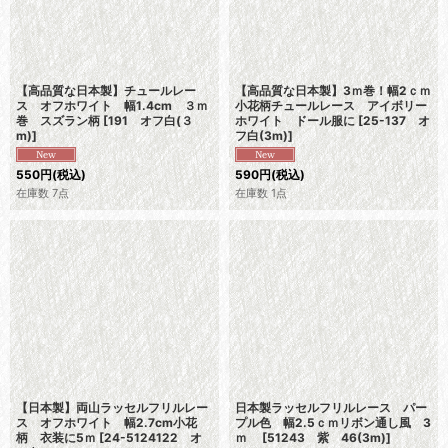
【高品質な日本製】チュールレー
【高品質な日本製】3ｍ巻！幅2ｃｍ
ス オフホワイト 幅1.4cm ３ｍ
小花柄チュールレース アイボリー
巻 スズラン柄
[
191 オフ白(３
ホワイト ドール服に
[
25-137 オ
m)
]
フ白(3m)
]
550
円
(税込)
590
円
(税込)
在庫数 7点
在庫数 1点
【日本製】両山ラッセルフリルレー
日本製ラッセルフリルレース パー
ス オフホワイト 幅2.7cm小花
プル色 幅2.5ｃｍリボン通し風 3
柄 衣装に5ｍ
[
24-5124122 オ
ｍ
[
51243 紫 46(3m)
]