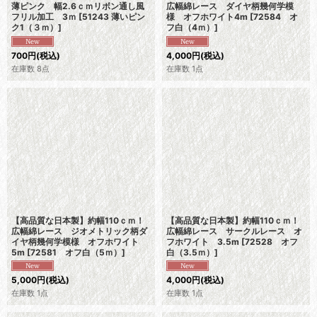
薄ピンク 幅2.6ｃｍリボン通し風
広幅綿レース ダイヤ柄幾何学模
フリル加工 3ｍ
[
51243 薄いピン
様 オフホワイト4m
[
72584 オ
ク1（３ｍ）
]
フ白（4ｍ）
]
700
円
(税込)
4,000
円
(税込)
在庫数 8点
在庫数 1点
【高品質な日本製】約幅110ｃｍ！
【高品質な日本製】約幅110ｃｍ！
広幅綿レース ジオメトリック柄ダ
広幅綿レース サークルレース オ
イヤ柄幾何学模様 オフホワイト
フホワイト 3.5m
[
72528 オフ
5m
[
72581 オフ白（5ｍ）
]
白（3.5ｍ）
]
5,000
円
(税込)
4,000
円
(税込)
在庫数 1点
在庫数 1点