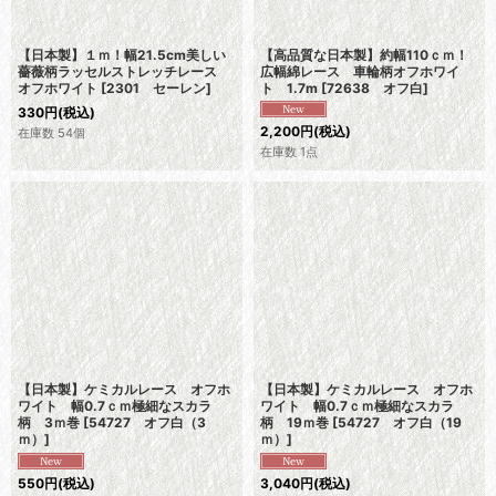
【日本製】１ｍ！幅21.5cm美しい
【高品質な日本製】約幅110ｃｍ！
薔薇柄ラッセルストレッチレース
広幅綿レース 車輪柄オフホワイ
オフホワイト
[
2301 セーレン
]
ト 1.7m
[
72638 オフ白
]
330
円
(税込)
2,200
円
(税込)
在庫数 54個
在庫数 1点
【日本製】ケミカルレース オフホ
【日本製】ケミカルレース オフホ
ワイト 幅0.7ｃｍ極細なスカラ
ワイト 幅0.7ｃｍ極細なスカラ
柄 3ｍ巻
[
54727 オフ白（3
柄 19ｍ巻
[
54727 オフ白（19
ｍ）
]
ｍ）
]
550
円
(税込)
3,040
円
(税込)