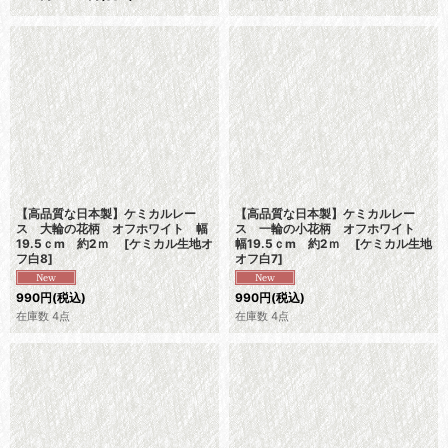
【高品質な日本製】ケミカルレー
【高品質な日本製】ケミカルレー
ス 大輪の花柄 オフホワイト 幅
ス 一輪の小花柄 オフホワイト
19.5ｃm 約2ｍ
[
ケミカル生地オ
幅19.5ｃm 約2ｍ
[
ケミカル生地
フ白8
]
オフ白7
]
990
円
(税込)
990
円
(税込)
在庫数 4点
在庫数 4点