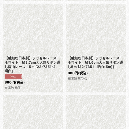
【繊細な日本製】ラッセルレース
【繊細な日本製】ラッセルレース
ホワイト 幅3.7cm大人気リボン通
ホワイト 幅1.6cm大人気リボン通
し両山レース 5ｍ
[
22-7351-2
し5ｍ
[
22-7351 晒白(5m)
]
晒白
]
880
円
(税込)
在庫数 875点
880
円
(税込)
在庫数 6点