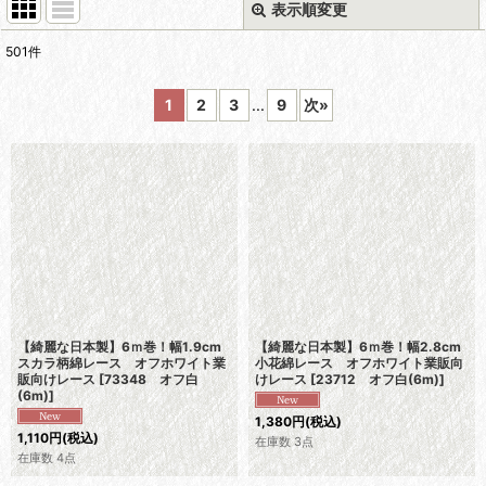
表示順変更
閉じる
501
件
表示数
:
1
2
3
...
9
次
»
在庫あり
並び順
:
絞り込む
【綺麗な日本製】6ｍ巻！幅1.9cm
【綺麗な日本製】6ｍ巻！幅2.8cm
スカラ柄綿レース オフホワイト業
小花綿レース オフホワイト業販向
販向けレース
[
73348 オフ白
けレース
[
23712 オフ白(6m)
]
(6m)
]
1,380
円
(税込)
1,110
円
(税込)
在庫数 3点
在庫数 4点