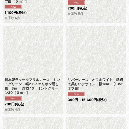
フ白（５ｍ）
]
700
円
(税込)
1,100
円
(税込)
在庫数 5点
在庫数 6点
日本製ラッセルフリルレース ミン
リバーレース オフホワイト 繊細
トグリーン 幅2.6ｃｍリボン通し
で美しいデザイン 幅1cm
[
1355
風 3ｍ
[
51243 ミントグリー
オフ白
]
ン30（３ｍ）
]
390
円
～15,600
円
(税込)
700
円
(税込)
在庫数 4点