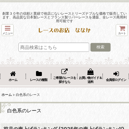
創業３０年の信頼と業績で他店にないレースとリーズナブルな価格で販売してい
ます、高品質な日本製レースとフランス製リバーレースを通販、全レース商用利
用可能です
メニュー
カート
検索
ご希望のレースを
お買い物ガイド＆
ホーム
レースの種類
会員様ログイン
探すなら
送料
ホーム
>
白色系のレース
白色系のレース
前月の売上げランキング (2025年の売上げランキング)