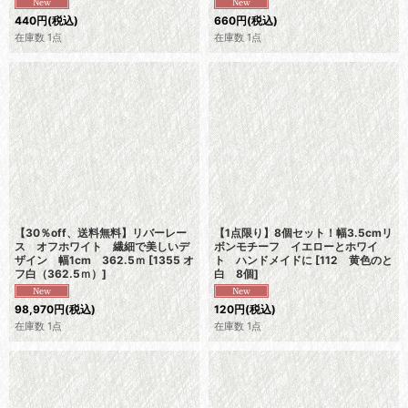
440
円
(税込)
660
円
(税込)
在庫数 1点
在庫数 1点
【30％off、送料無料】リバーレー
【1点限り】8個セット！幅3.5cmリ
ス オフホワイト 繊細で美しいデ
ボンモチーフ イエローとホワイ
ザイン 幅1cm 362.5ｍ
[
1355 オ
ト ハンドメイドに
[
112 黄色のと
フ白（362.5ｍ）
]
白 8個
]
98,970
円
(税込)
120
円
(税込)
在庫数 1点
在庫数 1点