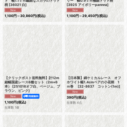
ト 幅1.1ｃｍ繊細なスカラのドット
リー 幅0.9ｃｍ極細ドット柄
柄
[
36021 白
]
[
3925 アイボリーpannna
]
1,100
円
～30,860
円
(税込)
1,100
円
～29,450
円
(税込)
【クリックポスト送料無料】計12m
【日本製】綿ケミカルレース オフ
細幅国産レース6種セット（2m×6
ホワイト幅1.4cmペアの小花柄 1
本）
[
251016オフ白、ベージュ、ブ
ｍ巻
[
32-8637 コットン(1m)
]
ラウン、ピンク
]
390
円
(税込)
1,100
円
(税込)
在庫数 4点
在庫数 1個