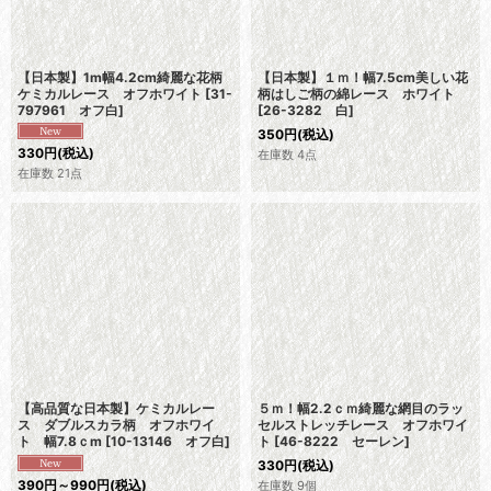
【日本製】1m幅4.2cm綺麗な花柄
【日本製】１ｍ！幅7.5cm美しい花
ケミカルレース オフホワイト
[
31-
柄はしご柄の綿レース ホワイト
797961 オフ白
]
[
26-3282 白
]
350
円
(税込)
330
円
(税込)
在庫数 4点
在庫数 21点
【高品質な日本製】ケミカルレー
５ｍ！幅2.2ｃｍ綺麗な網目のラッ
ス ダブルスカラ柄 オフホワイ
セルストレッチレース オフホワイ
ト 幅7.8ｃm
[
10-13146 オフ白
]
ト
[
46-8222 セーレン
]
330
円
(税込)
390
円
～990
円
(税込)
在庫数 9個