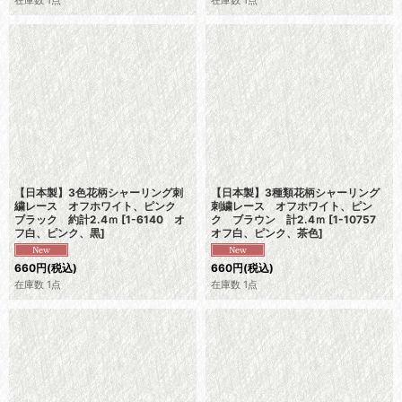
在庫数 1点
在庫数 1点
【日本製】3色花柄シャーリング刺
【日本製】3種類花柄シャーリング
繍レース オフホワイト、ピンク
刺繍レース オフホワイト、ピン
ブラック 約計2.4ｍ
[
1-6140 オ
ク ブラウン 計2.4ｍ
[
1-10757
フ白、ピンク、黒
]
オフ白、ピンク、茶色
]
660
円
(税込)
660
円
(税込)
在庫数 1点
在庫数 1点