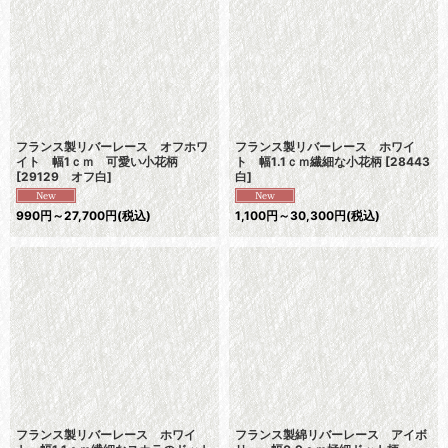
フランス製リバーレース オフホワ
フランス製リバーレース ホワイ
イト 幅1ｃｍ 可愛い小花柄
ト 幅1.1ｃｍ繊細な小花柄
[
28443
[
29129 オフ白
]
白
]
990
円
～27,700
円
(税込)
1,100
円
～30,300
円
(税込)
フランス製リバーレース ホワイ
フランス製綿リバーレース アイボ