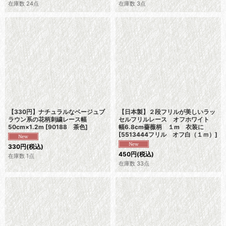
在庫数 24点
在庫数 3点
【330円】ナチュラルなベージュブ
【日本製】２段フリルが美しいラッ
ラウン系の花柄刺繍レース幅
セルフリルレース オフホワイト
50cm×1.2m
[
90188 茶色
]
幅6.8cm薔薇柄 １m 衣装に
[
5513444フリル オフ白（１ｍ）
]
330
円
(税込)
450
円
(税込)
在庫数 1点
在庫数 33点