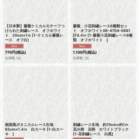
【日本製】薔薇ケミカルモチーフつ
薔薇、小花刺繍レース6種類セッ
けられた刺繍レース オフホワイ
ト オフホワイト06-4704-0881
ト 20cm×1ｍ
[
1-ケミカル薔薇レ
計4.4ｍ
[
1-薔薇小花刺繍レース6種
ース オフ白
]
類 オフホワイト
]
770
円
(税込)
1,100
円
(税込)
在庫数 1点
在庫数 1点
南国風ボタニカルレース生地
刺繍レース生地 約70cm×約1ｍ
65cm×1.4ｍ 白カーキ
[
1-白カー
花火柄 花柄 ホワイトブラック
キ
]
[
1-花刺繍レース 白黒
]