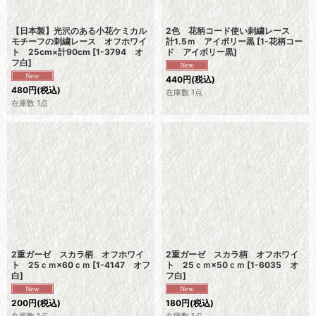
【日本製】光沢のある小花ケミカル
2色 花柄コード使い刺繍レース
モチーフの刺繍レース オフホワイ
計1.5ｍ アイボリー黒
[
1-花柄コー
ト 25cm×計90cm
[
1-3794 オ
ド アイボリー黒
]
フ白
]
440
円
(税込)
480
円
(税込)
在庫数 1点
在庫数 1点
2重ガーゼ スカラ柄 オフホワイ
2重ガーゼ スカラ柄 オフホワイ
ト 25ｃｍ×60ｃｍ
[
1-4147 オフ
ト 25ｃｍ×50ｃｍ
[
1-6035 オ
白
]
フ白
]
200
円
(税込)
180
円
(税込)