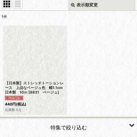
表示順変更
閉じる
1
件
表示数
:
在庫あり
並び順
:
絞り込む
【日本製】ストレッチトーションレ
ース 上品なベージュ色 幅1.1cm
日本製 10ｍ
[
8831 ベージュ
]
440
円
(税込)
在庫数 5点
特集で絞り込む