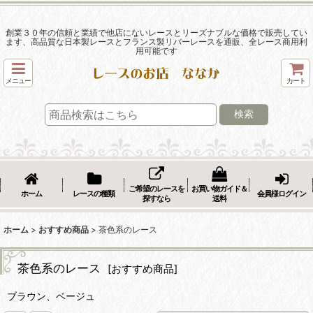
創業３０年の信頼と業績で他店にないレースとリーズナブルな価格で販売してい
ます、高品質な日本製レースとフランス製リバーレースを通販、全レース商用利
用可能です
メニュー
カート
検索
ご希望のレースを
お買い物ガイド＆
ホーム
レースの種類
会員様ログイン
探すなら
送料
ホーム
>
おすすめ商品
>
茶色系のレース
茶色系のレース
[
おすすめ商品
]
ブラウン、ベージュ