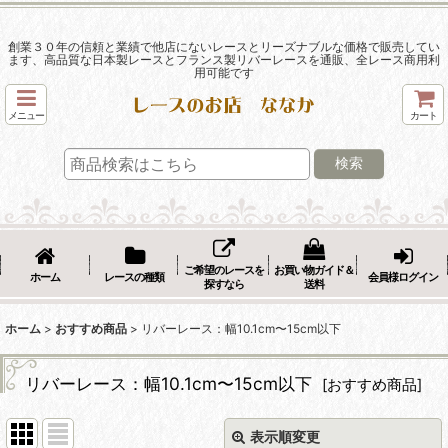
創業３０年の信頼と業績で他店にないレースとリーズナブルな価格で販売してい
ます、高品質な日本製レースとフランス製リバーレースを通販、全レース商用利
用可能です
メニュー
カート
検索
ご希望のレースを
お買い物ガイド＆
ホーム
レースの種類
会員様ログイン
探すなら
送料
ホーム
>
おすすめ商品
>
リバーレース：幅10.1cm〜15cm以下
リバーレース：幅10.1cm〜15cm以下
[
おすすめ商品
]
表示順変更
閉じる