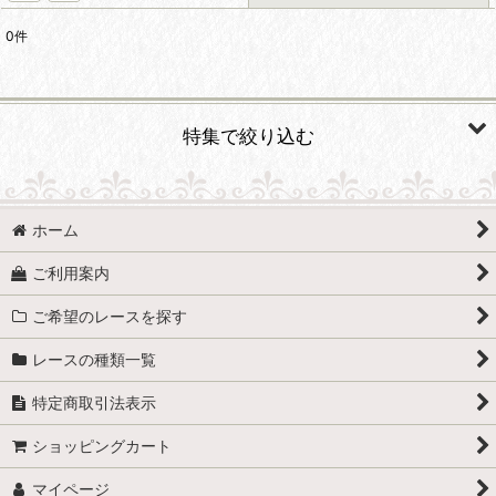
0
件
表示数
:
在庫あり
特集で絞り込む
並び順
:
フリルレース
絞り込む
ホーム
白色系のレース
ご利用案内
赤色、ピンク系のレース
ご希望のレースを探す
黄色 オレンジ系のレース
レースの種類一覧
青、みどり、むらさき系のレース
特定商取引法表示
茶色系のレース
ショッピングカート
黒、グレー系のレース
マイページ