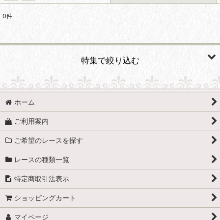
0
件
表示数
:
在庫あり
特集で絞り込む
並び順
:
フリルレース
絞り込む
ホーム
白色系のレース
ご利用案内
赤色、ピンク系のレース
ご希望のレースを探す
黄色 オレンジ系のレース
レースの種類一覧
青、みどり、むらさき系のレース
特定商取引法表示
茶色系のレース
ショッピングカート
黒、グレー系のレース
マイページ