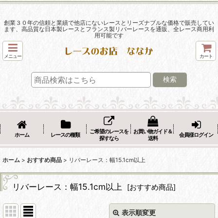
創業３０年の信頼と業績で他店にないレースとリーズナブルな価格で販売してい
ます、高品質な日本製レースとフランス製リバーレースを通販、全レース商用利
用可能です
メニュー
カート
検索
ご希望のレースを
お買い物ガイド＆
ホーム
レースの種類
会員様ログイン
探すなら
送料
ホーム
>
おすすめ商品
>
リバーレース：幅15.1cm以上
リバーレース：幅15.1cm以上
[
おすすめ商品
]
表示順変更
閉じる