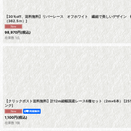
【30％off、送料無料】リバーレース オフホワイト 繊細で美しいデザイン 幅1
（362.5ｍ）
]
98,970
円
(税込)
在庫数 1点
【クリックポスト送料無料】計12m細幅国産レース6種セット（2m×6本）
[
2
ンク
]
1,100
円
(税込)
在庫数 1個