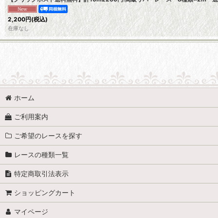
2,200
円
(税込)
在庫なし
フリルレース
ホーム
白色系のレース
ご利用案内
赤色、ピンク系のレース
ご希望のレースを探す
黄色 オレンジ系のレース
レースの種類一覧
青、みどり、むらさき系のレース
特定商取引法表示
茶色系のレース
ショッピングカート
黒、グレー系のレース
マイページ