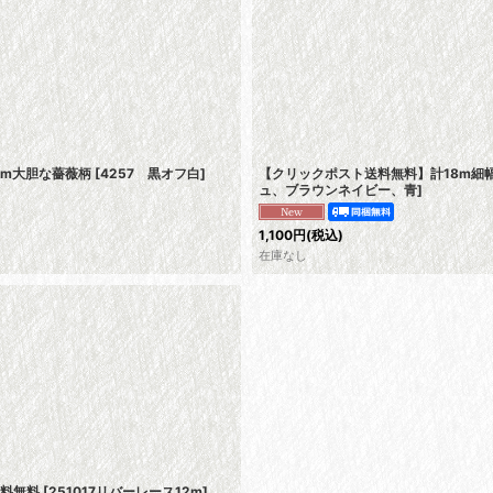
cm大胆な薔薇柄
[
4257 黒オフ白
]
【クリックポスト送料無料】計18m細
ュ、ブラウンネイビー、青
]
1,100
円
(税込)
在庫なし
送料無料
[
251017リバーレース12m
]