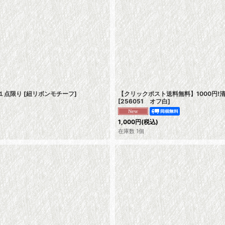
１点限り
[
紐リボンモチーフ
]
【クリックポスト送料無料】1000円
[
256051 オフ白
]
1,000
円
(税込)
在庫数 1個