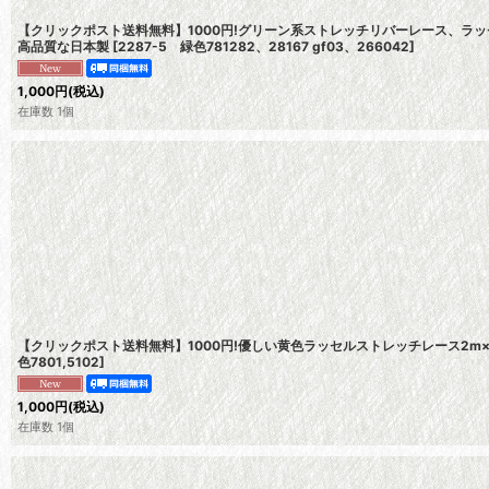
【クリックポスト送料無料】1000円!グリーン系ストレッチリバーレース、ラッ
高品質な日本製
[
2287-5 緑色781282、28167 gf03、266042
]
1,000
円
(税込)
在庫数 1個
【クリックポスト送料無料】1000円!優しい黄色ラッセルストレッチレース2m
色7801,5102
]
1,000
円
(税込)
在庫数 1個