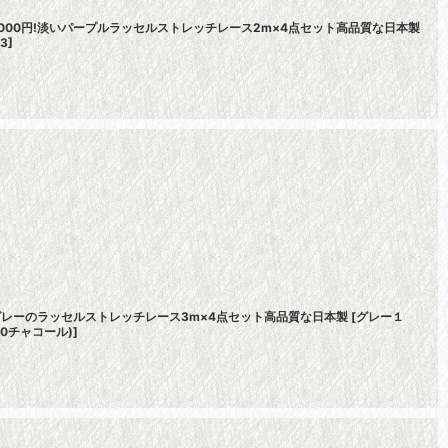
000円!淡いパープルラッセルストレッチレース2m×4点セット高品質な日本製
3
]
!グレーのラッセルストレッチレース3m×4点セット高品質な日本製
[
グレー１
830チャコール)
]