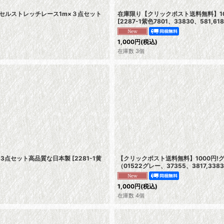
セルストレッチレース1m×３点セット
在庫限り【クリックポスト送料無料】1
[
2287-1紫色7801、33830、581,618
1,000
円
(税込)
在庫数 3個
×3点セット高品質な日本製
[
2281-1黄
【クリックポスト送料無料】1000円
（01522グレー、37355、3817,33
1,000
円
(税込)
在庫数 4個