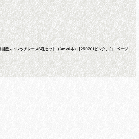
幅国産ストレッチレース6種セット（3m×6本）
[
250701ピンク、白、ベージ