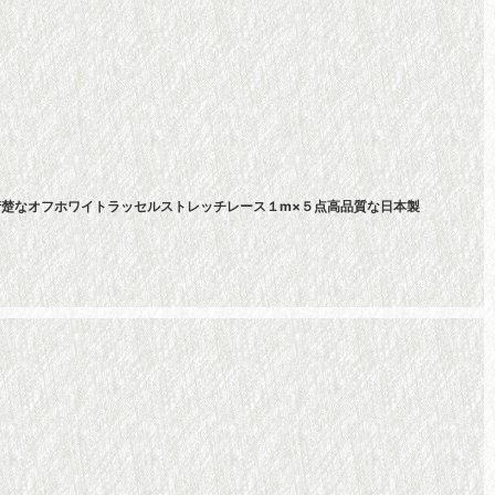
!清楚なオフホワイトラッセルストレッチレース１m×５点高品質な日本製