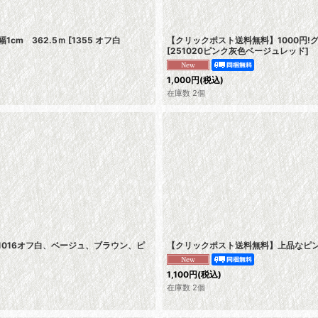
絞り込む
cm 362.5ｍ
[
1355 オフ白
【クリックポスト送料無料】1000円
[
251020ピンク灰色ベージュレッド
]
1,000
円
(税込)
在庫数 2個
51016オフ白、ベージュ、ブラウン、ピ
【クリックポスト送料無料】上品なピ
1,100
円
(税込)
在庫数 2個