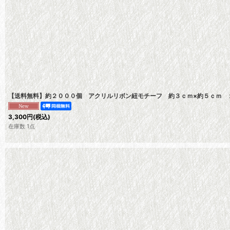
【送料無料】約２０００個 アクリルリボン紐モチーフ 約３ｃｍ×約５ｃｍ 
3,300
円
(税込)
在庫数 1点