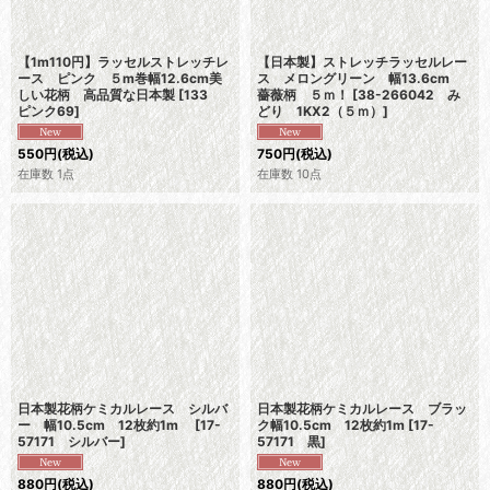
【1m110円】ラッセルストレッチレ
【日本製】ストレッチラッセルレー
ース ピンク ５m巻幅12.6cm美
ス メロングリーン 幅13.6cm
しい花柄 高品質な日本製
[
133
薔薇柄 ５ｍ！
[
38-266042 み
ピンク69
]
どり 1KX2（５ｍ）
]
550
円
(税込)
750
円
(税込)
在庫数 1点
在庫数 10点
日本製花柄ケミカルレース シルバ
日本製花柄ケミカルレース ブラッ
ー 幅10.5cm 12枚約1m
[
17-
ク幅10.5cm 12枚約1m
[
17-
57171 シルバー
]
57171 黒
]
880
円
(税込)
880
円
(税込)