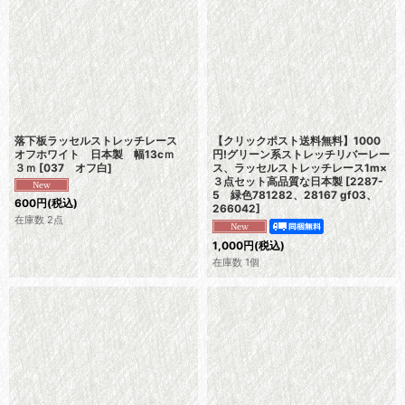
落下板ラッセルストレッチレース
【クリックポスト送料無料】1000
オフホワイト 日本製 幅13cｍ
円!グリーン系ストレッチリバーレー
３ｍ
[
037 オフ白
]
ス、ラッセルストレッチレース1m×
３点セット高品質な日本製
[
2287-
5 緑色781282、28167 gf03、
600
円
(税込)
266042
]
在庫数 2点
1,000
円
(税込)
在庫数 1個