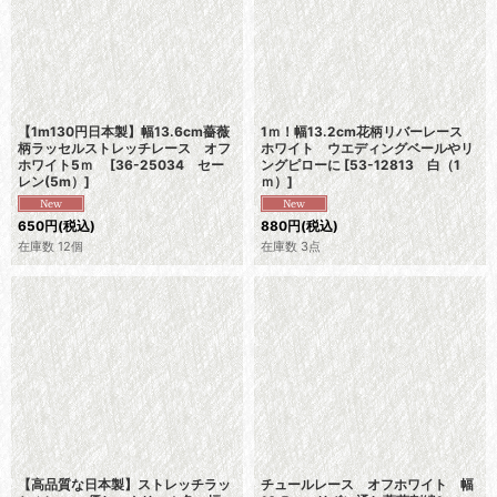
【1m130円日本製】幅13.6cm薔薇
1ｍ！幅13.2cm花柄リバーレース
柄ラッセルストレッチレース オフ
ホワイト ウエディングベールやリ
ホワイト5ｍ
[
36-25034 セー
ングピローに
[
53-12813 白（1
レン(5m）
]
ｍ）
]
650
円
(税込)
880
円
(税込)
在庫数 12個
在庫数 3点
【高品質な日本製】ストレッチラッ
チュールレース オフホワイト 幅