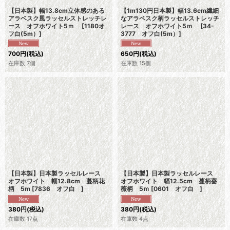
【日本製】幅13.8cm立体感のある
【1m130円日本製】幅13.6cm繊細
アラベスク風ラッセルストレッチレ
なアラベスク柄ラッセルストレッチ
ース オフホワイト5ｍ
[
1180オ
レース オフホワイト5ｍ
[
34-
フ白(5m）
]
3777 オフ白(5m）
]
700
円
(税込)
650
円
(税込)
在庫数 7個
在庫数 15個
【日本製】日本製ラッセルレース
【日本製】日本製ラッセルレース
オフホワイト 幅12.8cm 蔓柄花
オフホワイト 幅12.5cm 蔓柄薔
柄 5m
[
7836 オフ白
]
薇柄 5ｍ
[
0601 オフ白
]
380
円
(税込)
380
円
(税込)
在庫数 17点
在庫数 4点