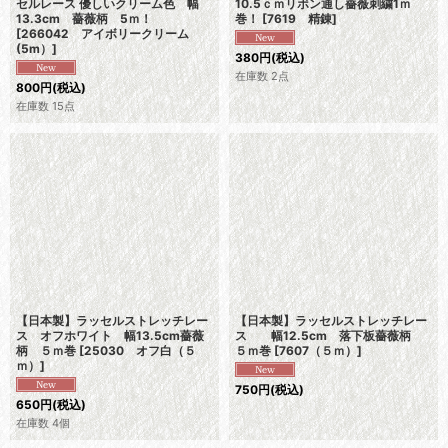
セルレース 優しいクリーム色 幅
10.5ｃｍリボン通し薔薇刺繍1ｍ
13.3cm 薔薇柄 5ｍ！
巻！
[
7619 精錬
]
[
266042 アイボリークリーム
(5m）
]
380
円
(税込)
在庫数 2点
800
円
(税込)
在庫数 15点
【日本製】ラッセルストレッチレー
【日本製】ラッセルストレッチレー
ス オフホワイト 幅13.5cm薔薇
ス 幅12.5cm 落下板薔薇柄
柄 ５ｍ巻
[
25030 オフ白（５
５ｍ巻
[
7607（５ｍ）
]
ｍ）
]
750
円
(税込)
650
円
(税込)
在庫数 4個