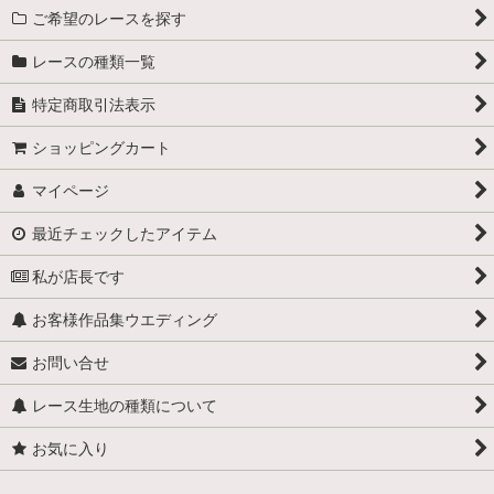
ご希望のレースを探す
黄色 オレンジ系のレース
レースの種類一覧
青、みどり、むらさき系のレース
特定商取引法表示
茶色系のレース
ショッピングカート
黒、グレー系のレース
マイページ
金銀、ラメ系のレース
最近チェックしたアイテム
幅5cm以下のレース
私が店長です
お客様作品集ウエディング
幅5.1cm〜10cm以下のレース
お問い合せ
幅10.1cm〜15cm以下のレース
レース生地の種類について
幅15.1cm以上のレース
お気に入り
150円以下で買えるレース