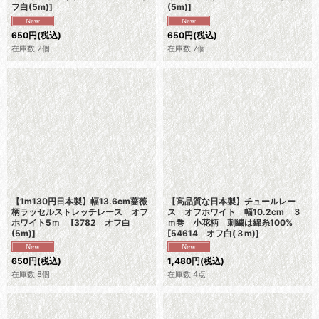
フ白(5m)
]
(5m)
]
650
円
(税込)
650
円
(税込)
在庫数 2個
在庫数 7個
【1m130円日本製】幅13.6cm薔薇
【高品質な日本製】チュールレー
柄ラッセルストレッチレース オフ
ス オフホワイト 幅10.2cm ３
ホワイト5ｍ
[
3782 オフ白
ｍ巻 小花柄 刺繍は綿糸100%
(5m)
]
[
54614 オフ白(３m)
]
650
円
(税込)
1,480
円
(税込)
在庫数 8個
在庫数 4点