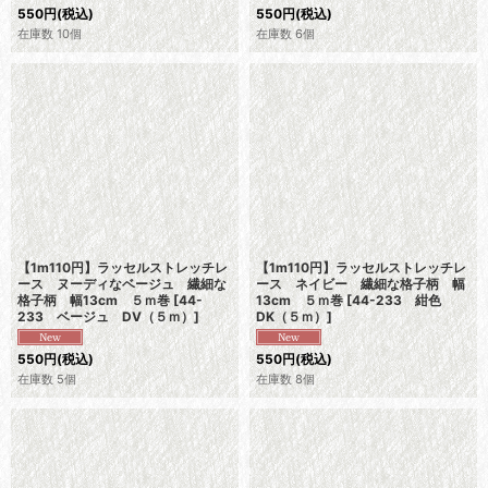
550
円
(税込)
550
円
(税込)
在庫数 10個
在庫数 6個
【1m110円】ラッセルストレッチレ
【1m110円】ラッセルストレッチレ
ース ヌーディなベージュ 繊細な
ース ネイビー 繊細な格子柄 幅
格子柄 幅13cm ５ｍ巻
[
44-
13cm ５ｍ巻
[
44-233 紺色
233 ベージュ DV（５ｍ）
]
DK（５ｍ）
]
550
円
(税込)
550
円
(税込)
在庫数 5個
在庫数 8個