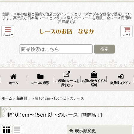
創業３０年の信頼と業績で他店にないレースとリーズナブルな価格で販売してい
ます、高品質な日本製レースとフランス製リバーレースを通販、全レース商用利
用可能です
メニュー
カート
検索
ご希望のレースを
お買い物ガイド＆
ホーム
レースの種類
会員様ログイン
探すなら
送料
ホーム
>
新商品！
>
幅10.1cm〜15cm以下のレース
幅10.1cm〜15cm以下のレース
[
新商品！
]
表示順変更
閉じる