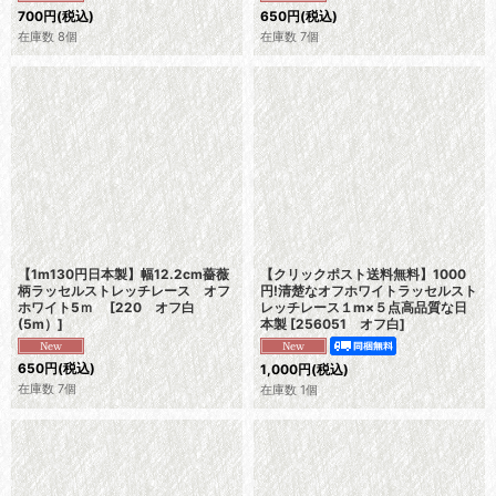
700
円
(税込)
650
円
(税込)
在庫数 8個
在庫数 7個
【1m130円日本製】幅12.2cm薔薇
【クリックポスト送料無料】1000
柄ラッセルストレッチレース オフ
円!清楚なオフホワイトラッセルスト
ホワイト5ｍ
[
220 オフ白
レッチレース１m×５点高品質な日
(5m）
]
本製
[
256051 オフ白
]
650
円
(税込)
1,000
円
(税込)
在庫数 7個
在庫数 1個