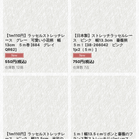
【1m110円】ラッセルストレッチレ
【日本製】ストレッチラッセルレー
ース グレー 可愛い小花柄 幅
ス ピンク 幅13.3cm 薔薇柄
13cm ５ｍ巻
[
684 グレイ
５ｍ！
[
38-266042 ピンク
QR62
]
1jx2（５ｍ）
]
550
円
(税込)
750
円
(税込)
在庫数 12個
在庫数 7点
【1m110円】ラッセルストレッチレ
１ｍ！幅13.5ｃmリボンと薔薇のフ
ース ピンク 幅12.5cm 光沢の
ランス製ストレッチリバーレース