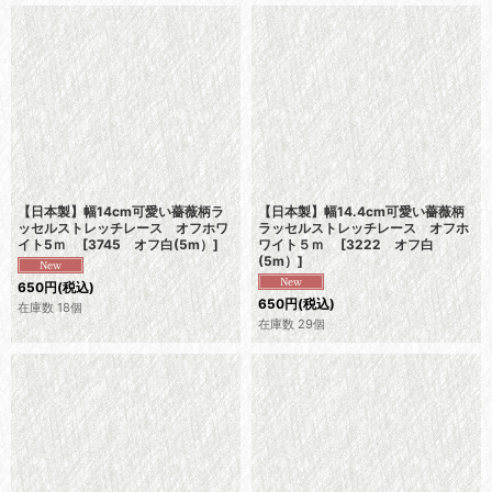
【日本製】幅14cm可愛い薔薇柄ラ
【日本製】幅14.4cm可愛い薔薇柄
ッセルストレッチレース オフホワ
ラッセルストレッチレース オフホ
イト5ｍ
[
3745 オフ白(5m）
]
ワイト５ｍ
[
3222 オフ白
(5m）
]
650
円
(税込)
650
円
(税込)
在庫数 18個
在庫数 29個