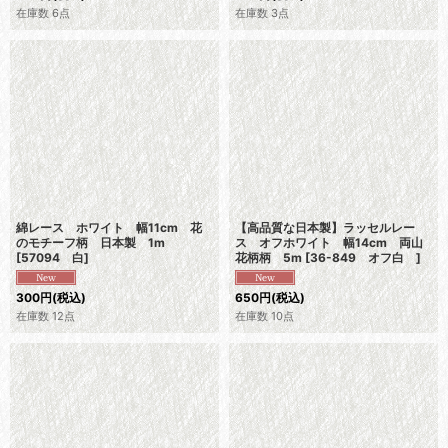
在庫数 6点
在庫数 3点
綿レース ホワイト 幅11cm 花
【高品質な日本製】ラッセルレー
のモチーフ柄 日本製 1m
ス オフホワイト 幅14cm 両山
[
57094 白
]
花柄柄 5m
[
36-849 オフ白
]
300
円
(税込)
650
円
(税込)
在庫数 12点
在庫数 10点