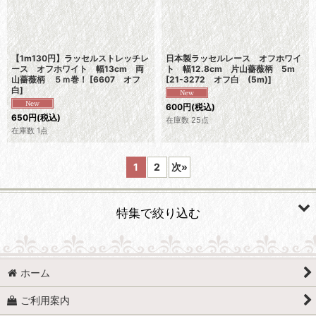
【1m130円】ラッセルストレッチレ
日本製ラッセルレース オフホワイ
ース オフホワイト 幅13cm 両
ト 幅12.8cm 片山薔薇柄 5m
山薔薇柄 ５ｍ巻！
[
6607 オフ
[
21-3272 オフ白 (5m)
]
白
]
600
円
(税込)
650
円
(税込)
在庫数 25点
在庫数 1点
1
2
次
»
特集で絞り込む
フリルレース
ホーム
白色系のレース
ご利用案内
赤色、ピンク系のレース