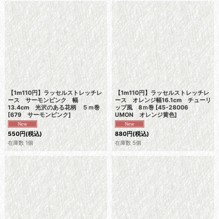
【1m110円】ラッセルストレッチレ
【1m110円】ラッセルストレッチレ
ース サーモンピンク 幅
ース オレンジ幅16.1cm チューリ
13.4cm 光沢のある花柄 ５ｍ巻
ップ風 8ｍ巻
[
45-28006
[
679 サーモンピンク
]
UMON オレンジ黄色
]
550
円
(税込)
880
円
(税込)
在庫数 1個
在庫数 5個