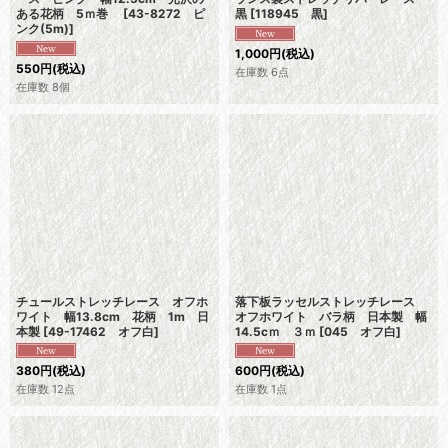
ある花柄 5ｍ巻
[
43-8272 ピ
黒
[
118945 黒
]
ンク(5m)
]
1,000
円
(税込)
550
円
(税込)
在庫数 6点
在庫数 8個
チュールストレッチレース オフホ
落下板ラッセルストレッチレース
ワイト 幅13.8cm 花柄 1m 日
オフホワイト バラ柄 日本製 幅
本製
[
49-17462 オフ白
]
14.5cｍ ３ｍ
[
045 オフ白
]
380
円
(税込)
600
円
(税込)
在庫数 12点
在庫数 1点