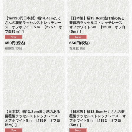
【1m130円日本製】幅14.4cmたく
【日本製】幅13.8cm透け感のある
さんの花柄ラッセルストレッチレー
薔薇柄ラッセルストレッチレース
ス オフホワイト５ｍ
[
2257 オ
オフホワイト5ｍ
[
1200 オフ白
フ白(5m）
]
(5m）
]
650
円
(税込)
650
円
(税込)
在庫数 10個
在庫数 8個
【日本製】幅13.8cm透け感のある
【日本製】幅13.5cmたくさんの薔
薔薇柄ラッセルストレッチレース
薇柄ラッセルストレッチレース オ
オフホワイト5ｍ
[
1199 オフ白
フホワイト5ｍ
[
1182 オフ白
(5m）
]
(5m）
]