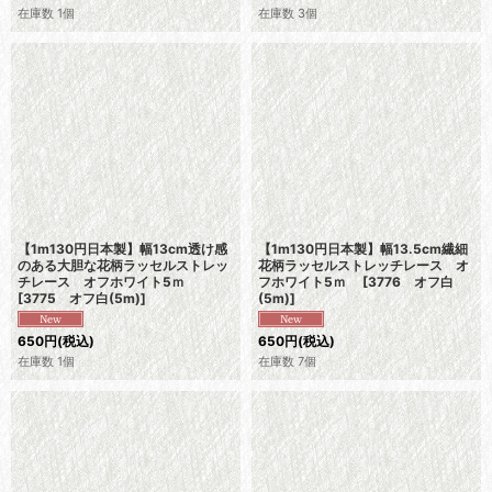
在庫数 1個
在庫数 3個
【1m130円日本製】幅13cm透け感
【1m130円日本製】幅13.5cm繊細
のある大胆な花柄ラッセルストレッ
花柄ラッセルストレッチレース オ
チレース オフホワイト5ｍ
フホワイト5ｍ
[
3776 オフ白
[
3775 オフ白(5m)
]
(5m)
]
650
円
(税込)
650
円
(税込)
在庫数 1個
在庫数 7個