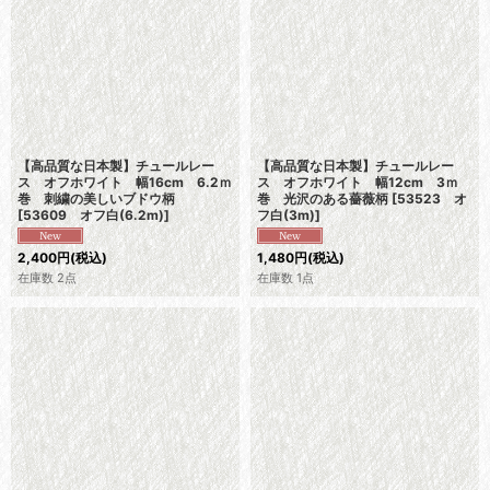
【高品質な日本製】チュールレー
【高品質な日本製】チュールレー
ス オフホワイト 幅16cm 6.2ｍ
ス オフホワイト 幅12cm 3ｍ
巻 刺繍の美しいブドウ柄
巻 光沢のある薔薇柄
[
53523 オ
[
53609 オフ白(6.2m)
]
フ白(3m)
]
2,400
円
(税込)
1,480
円
(税込)
在庫数 2点
在庫数 1点