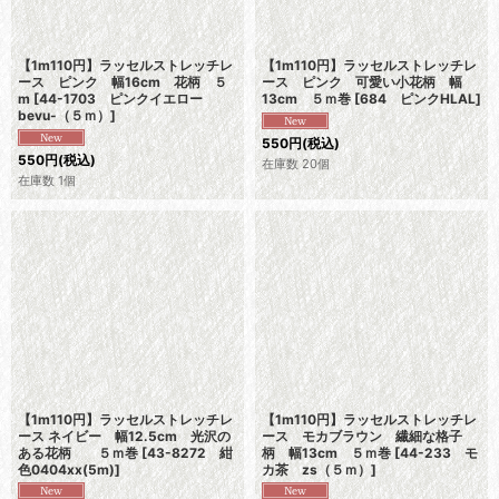
【1m110円】ラッセルストレッチレ
【1m110円】ラッセルストレッチレ
ース ピンク 幅16cm 花柄 ５
ース ピンク 可愛い小花柄 幅
m
[
44-1703 ピンクイエロー
13cm ５ｍ巻
[
684 ピンクHLAL
]
bevu-（５ｍ）
]
550
円
(税込)
550
円
(税込)
在庫数 20個
在庫数 1個
【1m110円】ラッセルストレッチレ
【1m110円】ラッセルストレッチレ
ース ネイビー 幅12.5cm 光沢の
ース モカブラウン 繊細な格子
ある花柄 ５ｍ巻
[
43-8272 紺
柄 幅13cm ５ｍ巻
[
44-233 モ
色0404xx(5m)
]
カ茶 zs（５ｍ）
]