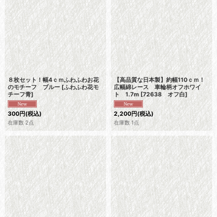
８枚セット！幅4ｃｍふわふわお花
【高品質な日本製】約幅110ｃｍ！
のモチーフ ブルー
[
ふわふわ花モ
広幅綿レース 車輪柄オフホワイ
チーフ青
]
ト 1.7m
[
72638 オフ白
]
300
円
(税込)
2,200
円
(税込)
在庫数 2点
在庫数 1点