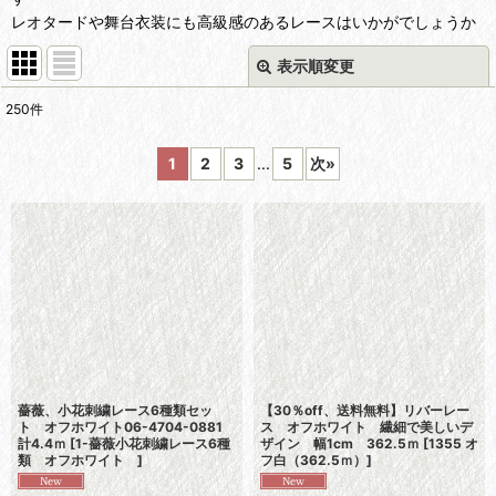
レオタードや舞台衣装にも高級感のあるレースはいかがでしょうか
表示順変更
閉じる
250
件
表示数
:
1
2
3
...
5
次
»
在庫あり
並び順
:
絞り込む
薔薇、小花刺繍レース6種類セッ
【30％off、送料無料】リバーレー
ト オフホワイト06-4704-0881
ス オフホワイト 繊細で美しいデ
計4.4ｍ
[
1-薔薇小花刺繍レース6種
ザイン 幅1cm 362.5ｍ
[
1355 オ
類 オフホワイト
]
フ白（362.5ｍ）
]