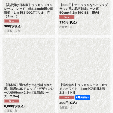
【高品質な日本製】ラッセルフリル
【330円】ナチュラルなベージュブ
レース レッド 幅8.3cm綺麗な薔
ラウン系の花柄刺繍レース幅
薇柄 １ｍ
[
531002Tフリル 赤
50cm×1.2m
[
90188 茶色
]
（１ｍ）
]
330
円
(税込)
300
円
(税込)
在庫数 1点
在庫数 110点
【日本製】透け感が生む洗練された
【送料無料】ラッセルレース 金ラ
黒、漆黒の3Dドロップ・デザインレ
メ／ホワイト 4cm小花柄日本製
ース幅95cm×2.9m
[
黒刺繍レー
2.2ｍ
[
1-1
]
ス 2.9m
]
300
円
(税込)
6,000
円
(税込)
在庫数 1点
在庫数 1点