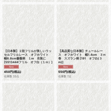
【日本製】２段フリルが美しいラッ
【高品質な日本製】チュールレー
セルフリルレース オフホワイト
ス オフホワイト 幅1.4cm ３ｍ
幅6.8cm薔薇柄 １m 衣装に
巻 スズラン柄
[
191 オフ白(３
[
5513444フリル オフ白（１ｍ）
]
m)
]
450
円
(税込)
550
円
(税込)
在庫数 33点
在庫数 7点