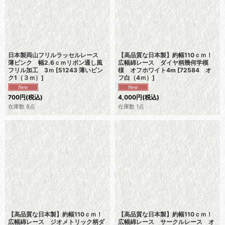
日本製両山フリルラッセルレース
【高品質な日本製】約幅110ｃｍ！
薄ピンク 幅2.6ｃｍリボン通し風
広幅綿レース ダイヤ柄幾何学模
フリル加工 3ｍ
[
51243 薄いピン
様 オフホワイト4m
[
72584 オ
ク1（３ｍ）
]
フ白（4ｍ）
]
700
円
(税込)
4,000
円
(税込)
在庫数 8点
在庫数 1点
【高品質な日本製】約幅110ｃｍ！
【高品質な日本製】約幅110ｃｍ！
広幅綿レース ジオメトリック柄ダ
広幅綿レース サークルレース オ