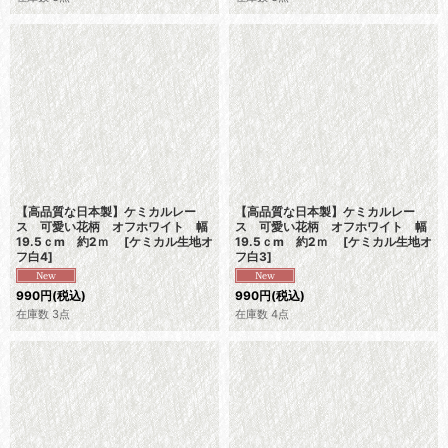
【高品質な日本製】ケミカルレー
【高品質な日本製】ケミカルレー
ス 可愛い花柄 オフホワイト 幅
ス 可愛い花柄 オフホワイト 幅
19.5ｃm 約2ｍ
[
ケミカル生地オ
19.5ｃm 約2ｍ
[
ケミカル生地オ
フ白4
]
フ白3
]
990
円
(税込)
990
円
(税込)
在庫数 3点
在庫数 4点