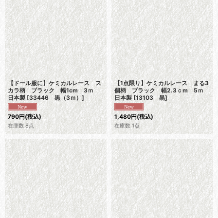
【ドール服に】ケミカルレース ス
【1点限り】ケミカルレース まる3
カラ柄 ブラック 幅1cm 3ｍ
個柄 ブラック 幅2.3ｃm 5ｍ
日本製
[
33446 黒（3ｍ）
]
日本製
[
13103 黒
]
790
円
(税込)
1,480
円
(税込)
在庫数 8点
在庫数 1点